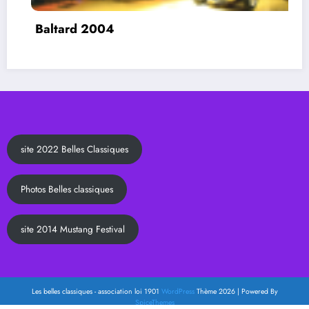
3eme Rallye Marne Classique 1996