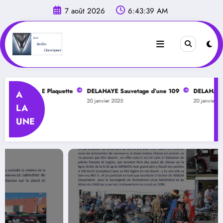
Aller
7 août 2026
6:43:41 AM
au
contenu
ITANIE Plaquette
DELAHAYE Sauvetage d’une 109
DELAHAYE Montlhé
A
20 janvier 2025
20 janvier 2025
LA
UNE