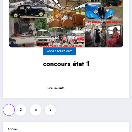
AGORA TOURS 2022
concours état 1
Lire La Suite
Pagination
…
1
2
6
des
publications
Accueil