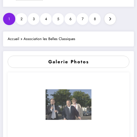
1
2
3
4
5
6
7
8
Accueil
»
Association les Belles Classiques
Galerie Photos