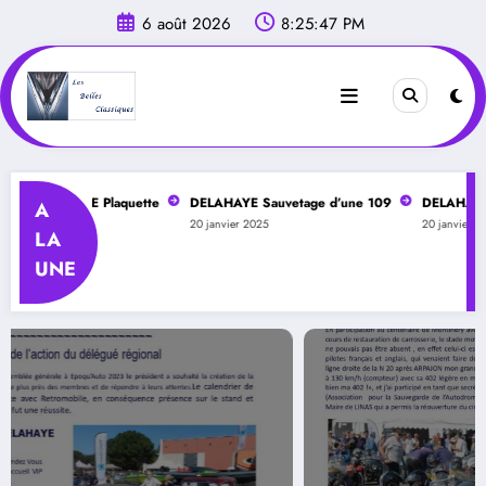
Aller
6 août 2026
8:25:49 PM
au
contenu
CITANIE Plaquette
DELAHAYE Sauvetage d’une 109
DELAHAYE Montlh
A
20 janvier 2025
20 janvier 2025
LA
UNE