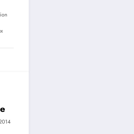
tion
ux
re
 2014