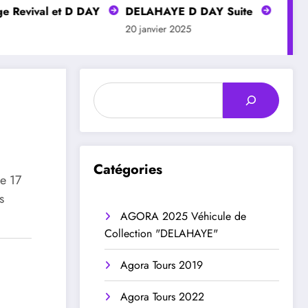
evival et D DAY
DELAHAYE D DAY Suite
DELAHAYE
20 janvier 2025
20 janvier
Rechercher
Catégories
Le 17
s
AGORA 2025 Véhicule de
Collection "DELAHAYE"
Agora Tours 2019
Agora Tours 2022