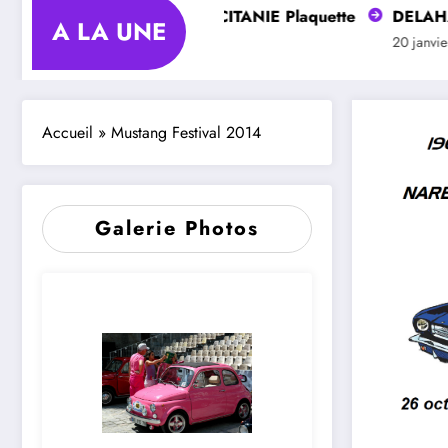
Club DELAHAYE OCCITANIE Plaquette
DELAHAYE
A LA UNE
20 janvier 2025
20 janvier 2
Accueil
»
Mustang Festival 2014
Galerie Photos