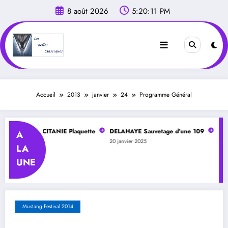
Aller
8 août 2026
5:20:12 PM
au
contenu
Accueil
2013
janvier
24
Programme Général
ELAHAYE OCCITANIE Plaquette
DELAHAYE Sauvetage d’une 109
DELA
A
er 2025
20 janvier 2025
20 jan
LA
UNE
Mustang Festival 2014