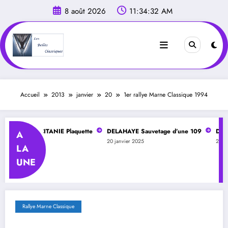
Aller
8 août 2026
11:34:33 AM
au
contenu
Accueil
2013
janvier
20
1er rallye Marne Classique 1994
AHAYE OCCITANIE Plaquette
DELAHAYE Sauvetage d’une 109
DELAHA
A
2025
20 janvier 2025
20 janvi
LA
UNE
Rallye Marne Classique