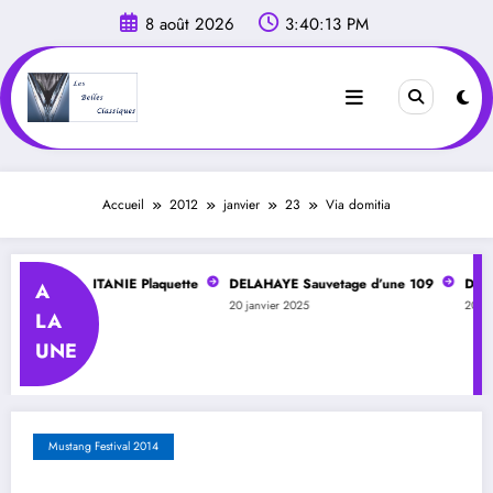
Aller
8 août 2026
3:40:13 PM
au
contenu
Accueil
2012
janvier
23
Via domitia
LAHAYE OCCITANIE Plaquette
DELAHAYE Sauvetage d’une 109
DELAHA
A
 2025
20 janvier 2025
20 janv
LA
UNE
Mustang Festival 2014