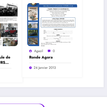
Agazil
0
ule de
Ronde Agora
URS
24 Janvier 2013