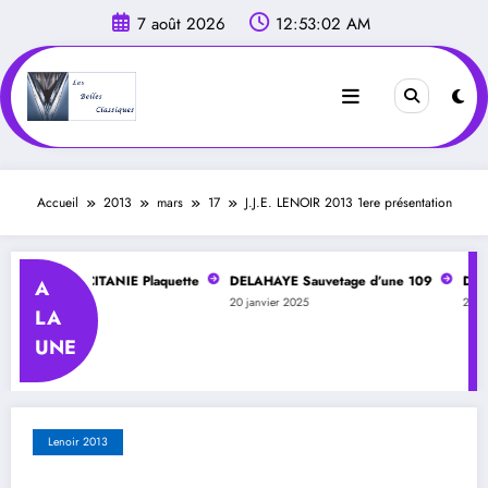
Aller
7 août 2026
12:53:03 AM
au
contenu
Accueil
2013
mars
17
J.J.E. LENOIR 2013 1ere présentation
ELAHAYE OCCITANIE Plaquette
DELAHAYE Sauvetage d’une 109
DELAH
A
r 2025
20 janvier 2025
20 jan
LA
UNE
Lenoir 2013