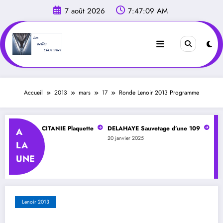
Aller
7 août 2026
7:47:10 AM
au
contenu
Accueil
2013
mars
17
Ronde Lenoir 2013 Programme
ELAHAYE OCCITANIE Plaquette
DELAHAYE Sauvetage d’une 109
DELA
A
er 2025
20 janvier 2025
20 ja
LA
UNE
Lenoir 2013