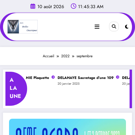
Aller
10 août 2026
11:45:35 AM
au
contenu
Accueil
2022
septembre
E OCCITANIE Plaquette
DELAHAYE Sauvetage d’une 109
DELAHAYE Mo
A
20 janvier 2025
20 janvier 202
LA
UNE