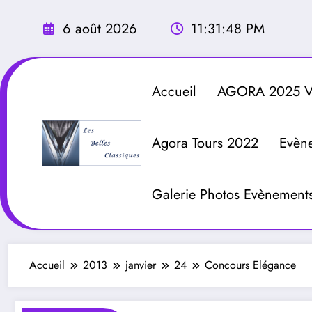
Aller
au
6 août 2026
11:31:50 PM
contenu
Accueil
AGORA 2025 Vé
Agora Tours 2022
Evèn
Galerie Photos Evènement
Accueil
2013
janvier
24
Concours Elégance