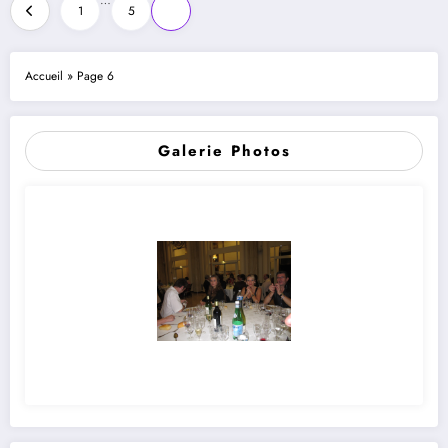
Pagination
…
1
5
6
des
publications
Accueil
»
Page 6
Galerie Photos