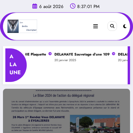
Aller
6 août 2026
8:37:04 PM
au
contenu
CITANIE Plaquette
DELAHAYE Sauvetage d’une 109
DELAHAYE Montlh
A
20 janvier 2025
20 janvier 2025
LA
UNE